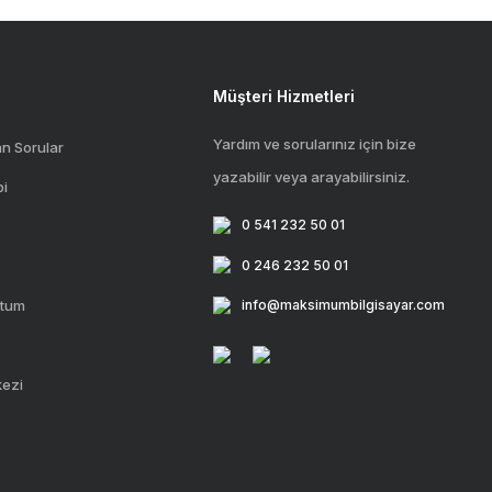
Müşteri Hizmetleri
Yardım ve sorularınız için bize
an Sorular
yazabilir veya arayabilirsiniz.
bi
0 541 232 50 01
0 246 232 50 01
ttum
info@maksimumbilgisayar.com
kezi