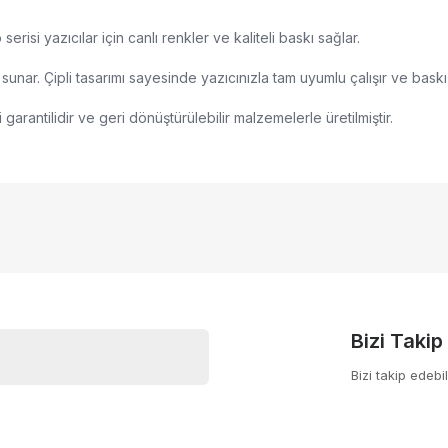
si yazıcılar için canlı renkler ve kaliteli baskı sağlar.
sunar. Çipli tasarımı sayesinde yazıcınızla tam uyumlu çalışır ve baskı 
garantilidir ve geri dönüştürülebilir malzemelerle üretilmiştir.
nularda yetersiz gördüğünüz noktaları öneri formunu kullanarak tarafımıza
Bu ürüne ilk yorumu siz yapın!
yor.
Yorum Yaz
Bizi Takip
Bizi takip edebil