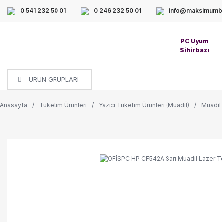
0 541 232 50 01
0 246 232 50 01
info@maksimumbi
PC Uyum
Sihirbazı
ÜRÜN GRUPLARI
Anasayfa
Tüketim Ürünleri
Yazıcı Tüketim Ürünleri (Muadil)
Muadil