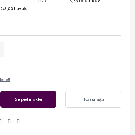
Fiyat
5,78 USD + KDV
(%2,00 havale
erle!!
Sepete Ekle
Karşılaştır