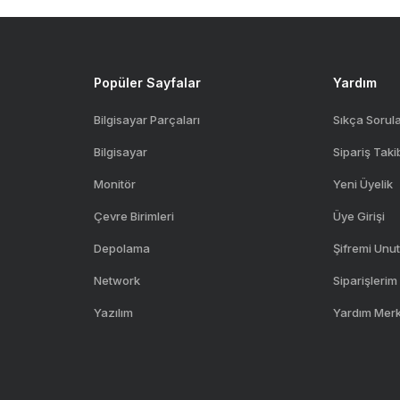
Gönder
Popüler Sayfalar
Yardım
Bilgisayar Parçaları
Sıkça Sorul
Bilgisayar
Sipariş Taki
Monitör
Yeni Üyelik
Çevre Birimleri
Üye Girişi
Depolama
Şifremi Unu
Network
Siparişlerim
Yazılım
Yardım Mer