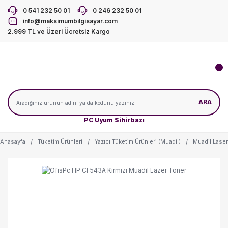
0 541 232 50 01
0 246 232 50 01
info@maksimumbilgisayar.com
2.999 TL ve Üzeri Ücretsiz Kargo
ARA
PC Uyum Sihirbazı
Anasayfa
Tüketim Ürünleri
Yazıcı Tüketim Ürünleri (Muadil)
Muadil Laser