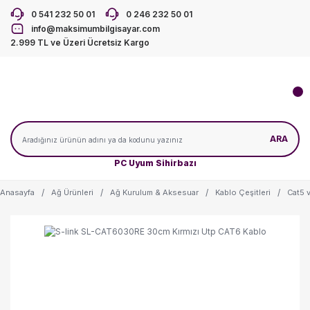
0 541 232 50 01
0 246 232 50 01
info@maksimumbilgisayar.com
2.999 TL ve Üzeri Ücretsiz Kargo
ARA
PC Uyum Sihirbazı
Anasayfa
Ağ Ürünleri
Ağ Kurulum & Aksesuar
Kablo Çeşitleri
Cat5 