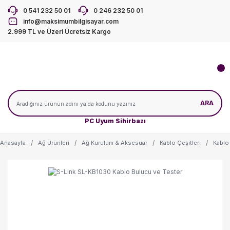
0 541 232 50 01
0 246 232 50 01
info@maksimumbilgisayar.com
2.999 TL ve Üzeri Ücretsiz Kargo
ARA
PC Uyum Sihirbazı
Anasayfa
Ağ Ürünleri
Ağ Kurulum & Aksesuar
Kablo Çeşitleri
Kablo 