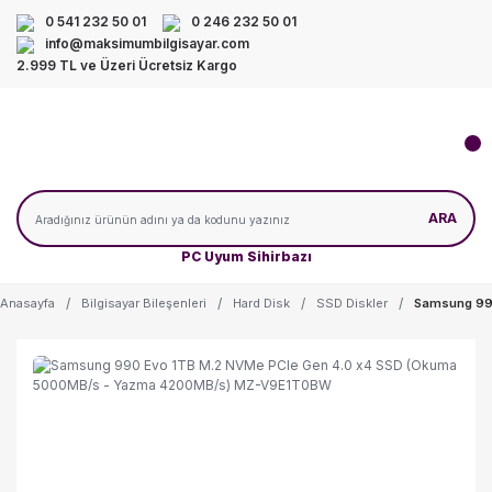
0 541 232 50 01
0 246 232 50 01
info@maksimumbilgisayar.com
2.999 TL ve Üzeri Ücretsiz Kargo
ARA
PC Uyum Sihirbazı
Anasayfa
Bilgisayar Bileşenleri
Hard Disk
SSD Diskler
Samsung 99