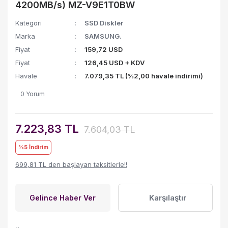
4200MB/s) MZ-V9E1T0BW
Kategori
SSD Diskler
Marka
SAMSUNG.
Fiyat
159,72 USD
Fiyat
126,45 USD + KDV
Havale
7.079,35 TL (%2,00 havale indirimi)
0 Yorum
7.223,83 TL
7.604,03 TL
%5
İndirim
699,81 TL den başlayan taksitlerle!!
Karşılaştır
Gelince Haber Ver