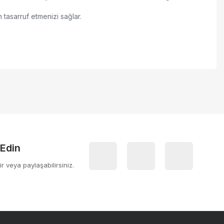
n tasarruf etmenizi sağlar.
 iletebilirsiniz.
 Edin
ir veya paylaşabilirsiniz.