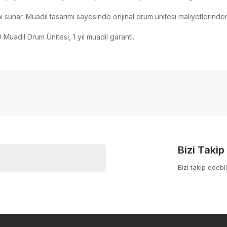
ı sunar. Muadil tasarımı sayesinde orijinal drum ünitesi maliyetlerinde
Muadil Drum Ünitesi, 1 yıl muadil garanti.
nularda yetersiz gördüğünüz noktaları öneri formunu kullanarak tarafımıza
Bu ürüne ilk yorumu siz yapın!
yor.
Yorum Yaz
Bizi Takip
Bizi takip edebil
Gönder