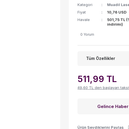
Kategori
Muadil Lase
Fiyat
10,76 USD
Havale
501,75 TL 
indirimi)
0 Yorum
Tüm Özellikler
511,99 TL
49,60 TL den başlayan taksitl
Gelince Haber
Ürün Sevdiklerini Paylaş