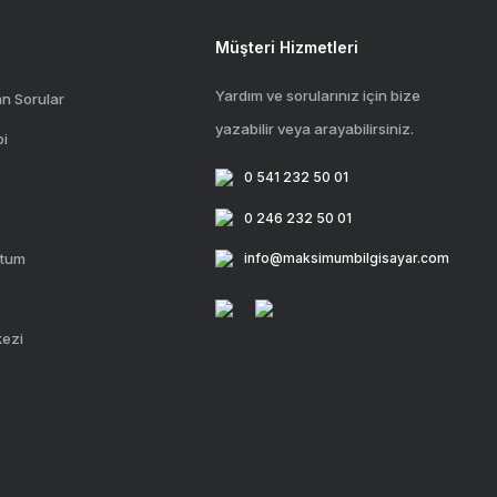
Müşteri Hizmetleri
Yardım ve sorularınız için bize
an Sorular
yazabilir veya arayabilirsiniz.
bi
0 541 232 50 01
0 246 232 50 01
ttum
info@maksimumbilgisayar.com
kezi