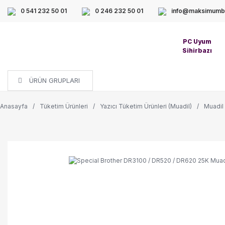
0 541 232 50 01
0 246 232 50 01
info@maksimumbi
PC Uyum
Sihirbazı
ÜRÜN GRUPLARI
Anasayfa
Tüketim Ürünleri
Yazıcı Tüketim Ürünleri (Muadil)
Muadil