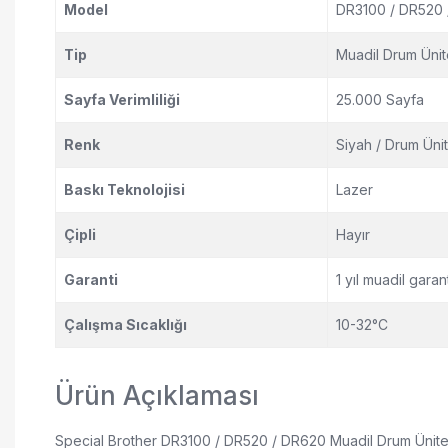
Model
DR3100 / DR520
Tip
Muadil Drum Ünit
Sayfa Verimliliği
25.000 Sayfa
Renk
Siyah / Drum Ünit
Baskı Teknolojisi
Lazer
Çipli
Hayır
Garanti
1 yıl muadil garant
Çalışma Sıcaklığı
10-32°C
Ürün Açıklaması
Special Brother DR3100 / DR520 / DR620 Muadil Drum Ünitesi, 