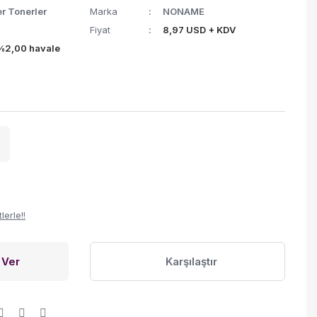
r Tonerler
Marka
NONAME
Fiyat
8,97 USD + KDV
(%2,00 havale
erle!!
 Ver
Karşılaştır