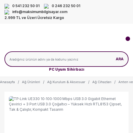
0 541 232 50 01
0 246 232 50 01
info@maksimumbilgisayar.com
2.999 TL ve Üzeri Ücretsiz Kargo
ARA
PC Uyum Sihirbazı
Anasayfa
Ağ Ürünleri
Ağ Kurulum & Aksesuar
Ağ Cihazları
Anten ve