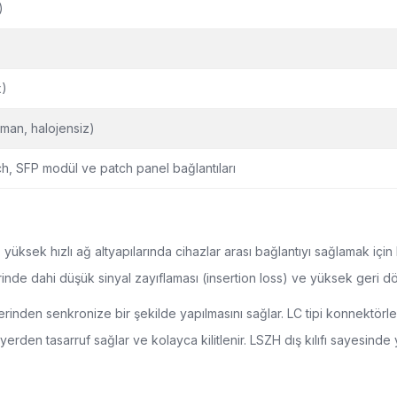
)
x)
an, halojensiz)
ch, SFP modül ve patch panel bağlantıları
üksek hızlı ağ altyapılarında cihazlar arası bağlantıyı sağlamak için
inde dahi düşük sinyal zayıflaması (insertion loss) ve yüksek geri d
 üzerinden senkronize bir şekilde yapılmasını sağlar. LC tipi konnektör
rden tasarruf sağlar ve kolayca kilitlenir. LSZH dış kılıfı sayesinde