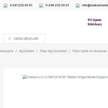
0 541 232 50 01
0 246 232 50 01
info@maksimumbi
PC Uyum
Sihirbazı
ÜRÜN GRUPLARI
Anasayfa
Ağ Ürünleri
Fiber Ağ Çözümleri
Fiber Optik ve Aksesuar