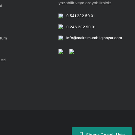
yazabilir veya arayabilirsiniz.
bi
0 541 232 50 01
0 246 232 50 01
ttum
info@maksimumbilgisayar.com
kezi
Sipariş Destek Hattı