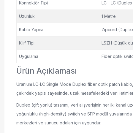
Konnektör Tipi
LC - LC (Duplex
Uzunluk
1 Metre
Kablo Yapısı
Zipcord (Duple
Kılıf Tipi
LSZH (Düşük dum
Uygulama
Fiber optik swit
Ürün Açıklaması
Uranium LC-LC Single Mode Duplex fiber optik patch kablo, y
çekirdek yapısı sayesinde, uzak mesafelerdeki veri iletimler
Duplex (çift yönlü) tasarımı, veri alışverişinin her iki kanal
yoğunluklu (high-density) switch ve SFP modül yuvalarında ye
merkezleri ve sunucu odaları için uygundur.