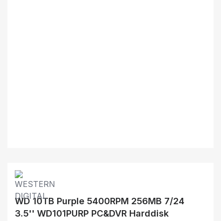
WD 10TB Purple 5400RPM 256MB 7/24
3.5'' WD101PURP PC&DVR Harddisk