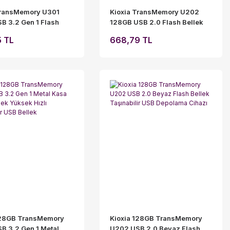
TransMemory U301
Kioxia TransMemory U202
B 3.2 Gen 1 Flash
128GB USB 2.0 Flash Bellek
eyaz -
Beyaz - LU202W128GG4
5 TL
668,79 TL
W064GG4
128GB TransMemory
Kioxia 128GB TransMemory
B 3.2 Gen 1 Metal
U202 USB 2.0 Beyaz Flash