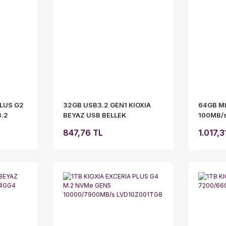
PLUS G2
32GB USB3.2 GEN1 KIOXIA
64GB M
3.2
BEYAZ USB BELLEK
100MB/s
BİLİR
LU301W032GG4
LMEX1L
847,76 TL
1.017,3
1TG8