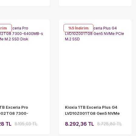
irim
%5
İndirim
TB Exceria Pro
Kioxia 1TB Exceria Plus G4
002TG8 7300-
LVD10Z001TG8 Gen5 NVMe
-s PCIe NVMe M.2
PCIe M.2 SSD
28 TL
8.292,36 TL
8.195,03 TL
8.728,80 TL
k