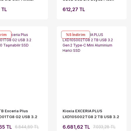
ash Bellek Yüksek
Bellek Taşınabilir USB
 TL
612,27 TL
şınabilir USB Bellek
Depolama Cihazı
irim
%5
İndirim
TB Exceria Plus
Kioxia EXCERIA PLUS
001TG8 G2 USB 3.2
LXD10S002TG8 2 TB USB 3.2
00 Taşınabilir SSD
Gen 2 Type‑C Mini Aluminium
65 TL
6.681,62 TL
6.844,89 TL
7.033,28 TL
Harici SSD