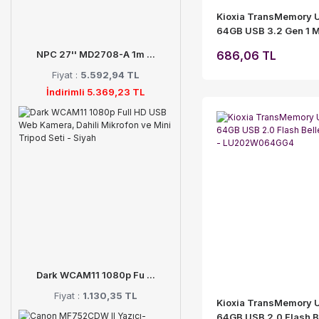
Kioxia TransMemory 
64GB USB 3.2 Gen 1 M
Kasa Flash Bellek -
686,06 TL
NPC 27'' MD2708-A 1m ...
LU366S064GG4
Fiyat :
5.592,94 TL
İndirimli 5.369,23 TL
Dark WCAM11 1080p Fu ...
Fiyat :
1.130,35 TL
Kioxia TransMemory 
64GB USB 2.0 Flash B