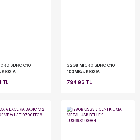
ICRO SDHC C10
32GB MICRO SDHC C10
 KIOXIA
100MB/s KIOXIA
064GG2
LMEX1L032GG2
1 TL
784,96 TL