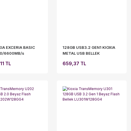
XIA EXCERIA BASIC
128GB USB3.2 GEN1 KIOXIA
00/6600MB/s
METAL USB BELLEK
001TG8
LU366S128GG4
11 TL
659,37 TL