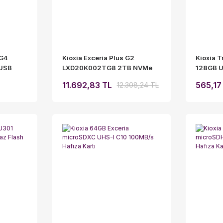
G4
Kioxia Exceria Plus G2
Kioxia 
 USB
LXD20K002TG8 2TB NVMe
128GB U
M.2 2280 PCIe 4.0 x4 SSD
Bellek
11.692,83 TL
565,17
12.308,24 TL
5000MB/s Okuma Hızlı
Depolama