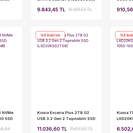
GG4
555MB/s Okuma - 540MB/s
Kasa Fl
9.843,45 TL
910,56
10.361,53 TL
Yazma
Hızlı Ta
%5
İndirim
%5
İnd
TB NVMe
Kioxia Exceria Plus 2TB G2
Kioxia 1
80 SSD
USB 3.2 Gen 2 Taşınabilir SSD
LXD20K
400MB
(LXD20K002TG8)
1050-10
11.036,60 TL
6.502,
66,84
11.617,47 TL