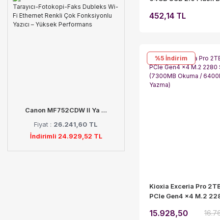
Beyaz - LU202W064
452,14 TL
%5
İndirim
Canon MF752CDW II Ya ...
Fiyat :
26.241,60 TL
İndirimli 24.929,52 TL
Kioxia Exceria Pro 2
PCIe Gen4 x4 M.2 22
(7300MB Okuma / 6
15.928,50
16.7
Yazma)