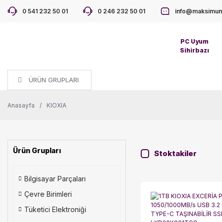
0 541 232 50 01
0 246 232 50 01
info@maksimum
PC Uyum
Sihirbazı
ÜRÜN GRUPLARI
Anasayfa
KIOXIA
Ürün Grupları
Stoktakiler
Bilgisayar Parçaları
Çevre Birimleri
Tüketici Elektroniği