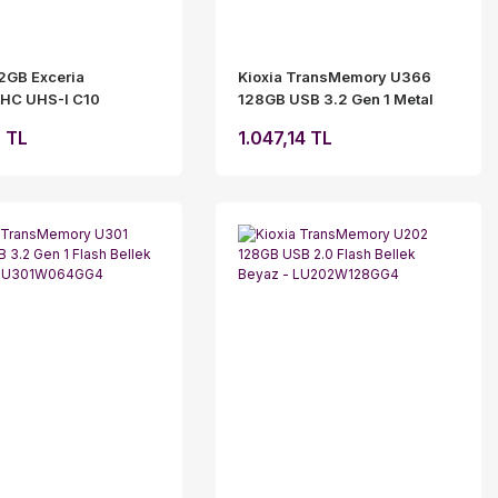
32GB Exceria
Kioxia TransMemory U366
HC UHS-I C10
128GB USB 3.2 Gen 1 Metal
 Hafıza Kartı
Kasa Flash Bellek -
 TL
1.047,14 TL
LU366S128GG4