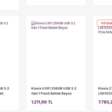
%5
İnd
SB 3.2
Kioxia U301 256GB USB 3.2
Kioxia 2
yah
Gen 1 Flash Bellek Beyaz
LSE10Z
6400MB
1.211,99 TL
7.785,
SSD Dis