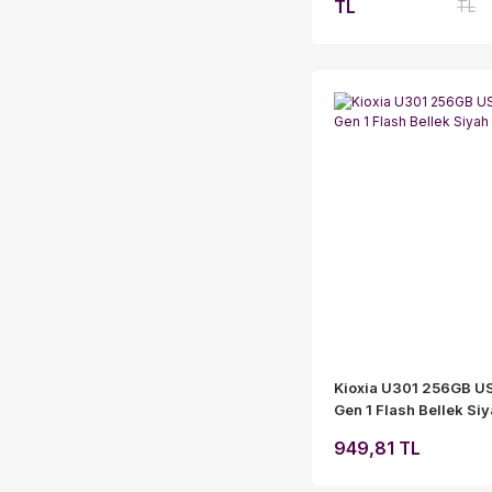
TL
TL
Kioxia U301 256GB U
Gen 1 Flash Bellek Si
949,81 TL