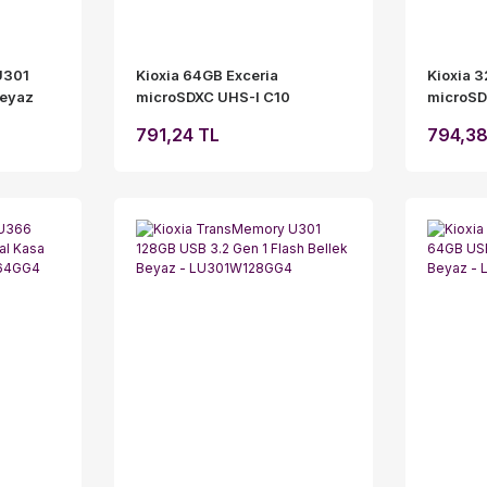
U301
Kioxia 64GB Exceria
Kioxia 
Beyaz
microSDXC UHS-I C10
microSD
W064GG4
100MB/s Hafıza Kartı
100MB/s
791,24 TL
794,38