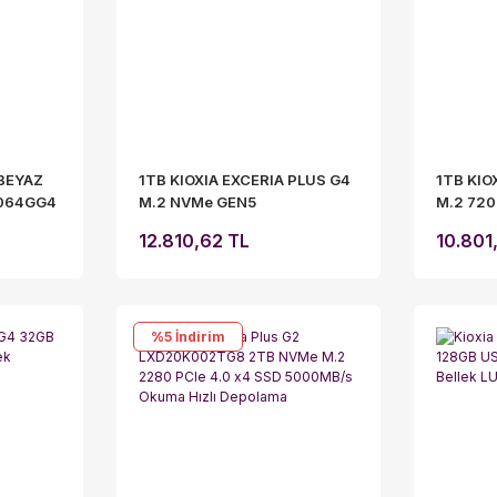
 BEYAZ
1TB KIOXIA EXCERIA PLUS G4
1TB KIO
064GG4
M.2 NVMe GEN5
M.2 72
10000/7900MB/s
LSF10Z
12.810,62 TL
10.801,
LVD10Z001TG8
%5
İndirim