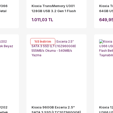
U366
Kioxia TransMemory U301
Kioxia 
etal
128GB USB 3.2 Gen 1 Flash
64GB US
Bellek Beyaz -
Bellek B
1.011,03 TL
649,9
LU301W128GG4
LU301
%5
İndirim
U202
Kioxia 960GB Exceria 2.5''
Kioxia 
ellek
SATA 3 SSD (LTC10Z960GG8)
U366 US